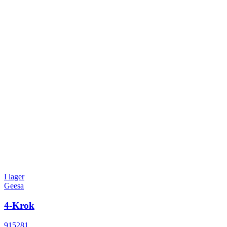
I lager
Geesa
4-Krok
915281