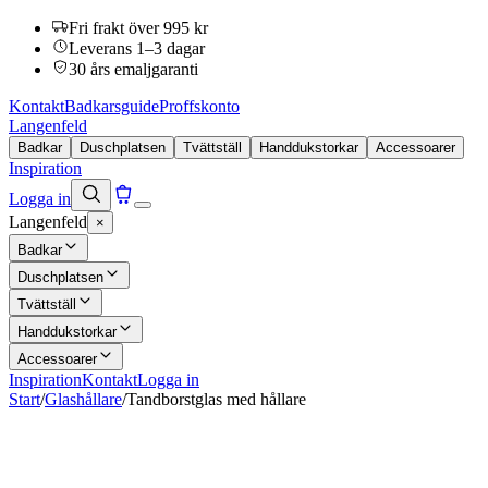
Fri frakt över 995 kr
Leverans 1–3 dagar
30 års emaljgaranti
Kontakt
Badkarsguide
Proffskonto
Langenfeld
Badkar
Duschplatsen
Tvättställ
Handdukstorkar
Accessoarer
Inspiration
Logga in
Langenfeld
×
Badkar
Duschplatsen
Tvättställ
Handdukstorkar
Accessoarer
Inspiration
Kontakt
Logga in
Start
/
Glashållare
/
Tandborstglas med hållare