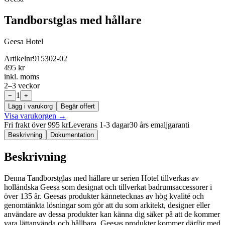
Tandborstglas med hållare
Geesa Hotel
Artikelnr
915302-02
495 kr
inkl. moms
2–3 veckor
1
−
+
Lägg i varukorg
Begär offert
Visa varukorgen
→
Fri frakt över 995 kr
Leverans 1-3 dagar
30 års emaljgaranti
Beskrivning
Dokumentation
Beskrivning
Denna Tandborstglas med hållare ur serien Hotel tillverkas av
holländska Geesa som designat och tillverkat badrumsaccessorer i
över 135 år. Geesas produkter kännetecknas av hög kvalité och
genomtänkta lösningar som gör att du som arkitekt, designer eller
användare av dessa produkter kan känna dig säker på att de kommer
vara lättanvända och hållbara. Geesas produkter kommer därför med