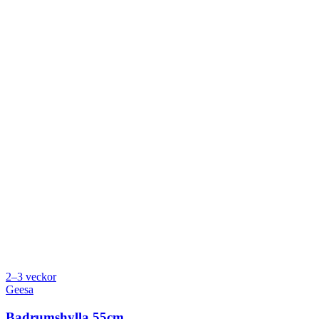
2–3 veckor
Geesa
Badrumshylla 55cm