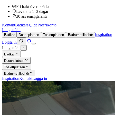
Fri frakt över 995 kr
Leverans 1–3 dagar
30 års emaljgaranti
Kontakt
Badkarsguide
Proffskonto
Langenfeld
Inspiration
Badkar
Duschplatsen
Toalettplatsen
Badrumstillbehör
Logga in
Langenfeld
×
Badkar
Duschplatsen
Toalettplatsen
Badrumstillbehör
Inspiration
Kontakt
Logga in