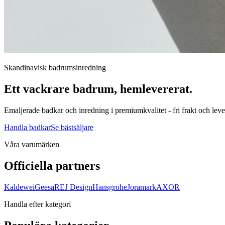
Skandinavisk badrumsinredning
Ett vackrare badrum, hemlevererat.
Emaljerade badkar och inredning i premiumkvalitet - fri frakt och leve
Handla badkar
Se bästsäljare
Våra varumärken
Officiella partners
Kaldewei
Geesa
REJ Design
Hansgrohe
Joramark
AXOR
Handla efter kategori