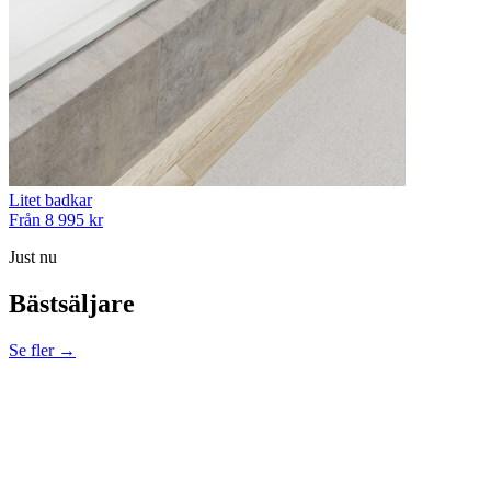
Litet badkar
Från 8 995 kr
Just nu
Bästsäljare
Se fler →