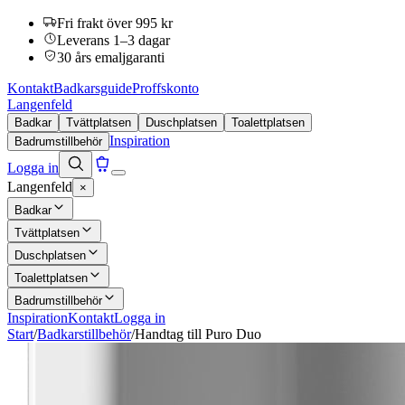
Fri frakt över 995 kr
Leverans 1–3 dagar
30 års emaljgaranti
Kontakt
Badkarsguide
Proffskonto
Langenfeld
Badkar
Tvättplatsen
Duschplatsen
Toalettplatsen
Inspiration
Badrumstillbehör
Logga in
Langenfeld
×
Badkar
Tvättplatsen
Duschplatsen
Toalettplatsen
Badrumstillbehör
Inspiration
Kontakt
Logga in
Start
/
Badkarstillbehör
/
Handtag till Puro Duo