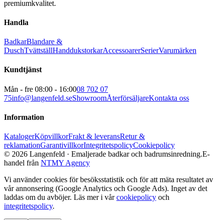
premiumkvalitet.
Handla
Badkar
Blandare &
Dusch
Tvättställ
Handdukstorkar
Accessoarer
Serier
Varumärken
Kundtjänst
Mån - fre 08:00 - 16:00
08 702 07
75
info@langenfeld.se
Showroom
Återförsäljare
Kontakta oss
Information
Kataloger
Köpvillkor
Frakt & leverans
Retur &
reklamation
Garantivillkor
Integritetspolicy
Cookiepolicy
© 2026 Langenfeld
· Emaljerade badkar och badrumsinredning.
E-
handel från
NTMY Agency
Vi använder cookies för besöksstatistik och för att mäta resultatet av
vår annonsering (Google Analytics och Google Ads). Inget av det
laddas om du avböjer. Läs mer i vår
cookiepolicy
och
integritetspolicy
.