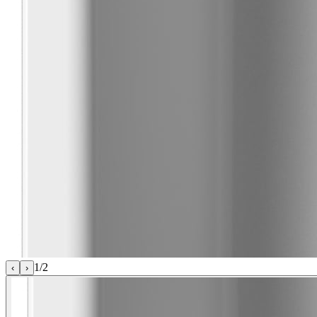
1
/
2
‹
›