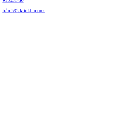
915531-30
från 595 kr
inkl. moms