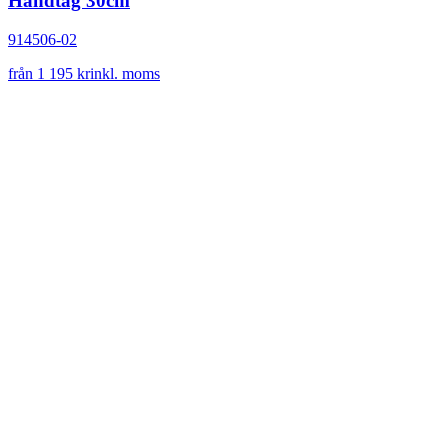
Handtag 30cm
914506-02
från 1 195 kr
inkl. moms