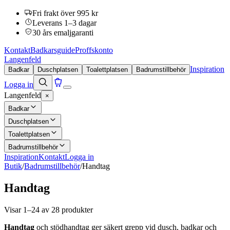
Fri frakt över 995 kr
Leverans 1–3 dagar
30 års emaljgaranti
Kontakt
Badkarsguide
Proffskonto
Langenfeld
Inspiration
Badkar
Duschplatsen
Toalettplatsen
Badrumstillbehör
Logga in
Langenfeld
×
Badkar
Duschplatsen
Toalettplatsen
Badrumstillbehör
Inspiration
Kontakt
Logga in
Butik
/
Badrumstillbehör
/
Handtag
Handtag
Visar 1–24 av 28 produkter
Handtag
och stödhandtag ger säkert grepp vid dusch, badkar och