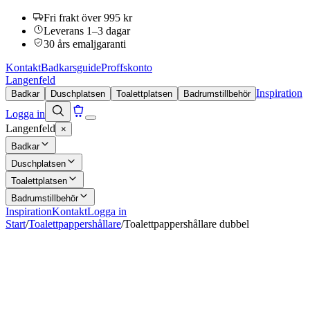
Fri frakt över 995 kr
Leverans 1–3 dagar
30 års emaljgaranti
Kontakt
Badkarsguide
Proffskonto
Langenfeld
Inspiration
Badkar
Duschplatsen
Toalettplatsen
Badrumstillbehör
Logga in
Langenfeld
×
Badkar
Duschplatsen
Toalettplatsen
Badrumstillbehör
Inspiration
Kontakt
Logga in
Start
/
Toalettpappershållare
/
Toalettpappershållare dubbel