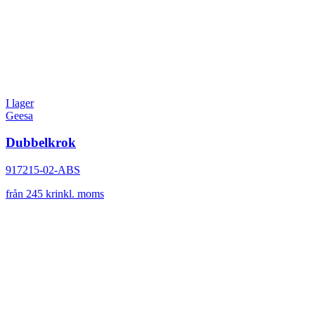
I lager
Geesa
Dubbelkrok
917215-02-ABS
från 245 kr
inkl. moms