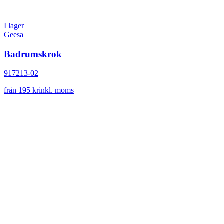
I lager
Geesa
Badrumskrok
917213-02
från 195 kr
inkl. moms