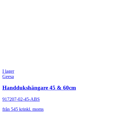
I lager
Geesa
Handdukshängare 45 & 60cm
917207-02-45-ABS
från 545 kr
inkl. moms