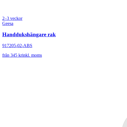
2–3 veckor
Geesa
Handdukshängare rak
917205-02-ABS
från 345 kr
inkl. moms