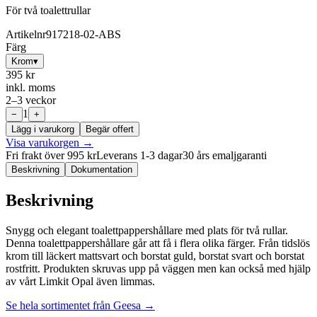
För två toalettrullar
Artikelnr
917218-02-ABS
Färg
Krom
▾
395 kr
inkl. moms
2–3 veckor
1
−
+
Lägg i varukorg
Begär offert
Visa varukorgen →
Fri frakt över 995 kr
Leverans 1-3 dagar
30 års emaljgaranti
Beskrivning
Dokumentation
Beskrivning
Snygg och elegant toalettpappershållare med plats för två rullar.
Denna toalettpappershållare går att få i flera olika färger. Från tidslös
krom till läckert mattsvart och borstat guld, borstat svart och borstat
rostfritt. Produkten skruvas upp på väggen men kan också med hjälp
av vårt Limkit Opal även limmas.
Se hela sortimentet från
Geesa
→