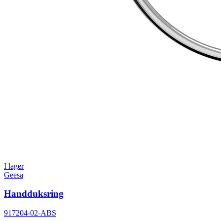
I lager
Geesa
Handduksring
917204-02-ABS