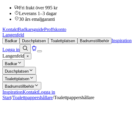
Fri frakt över 995 kr
Leverans 1–3 dagar
30 års emaljgaranti
Kontakt
Badkarsguide
Proffskonto
Langenfeld
Inspiration
Badkar
Duschplatsen
Toalettplatsen
Badrumstillbehör
Logga in
Langenfeld
×
Badkar
Duschplatsen
Toalettplatsen
Badrumstillbehör
Inspiration
Kontakt
Logga in
Start
/
Toalettpappershållare
/
Toalettpappershållare