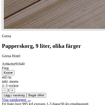
Geesa
Papperskorg, 9 liter, olika färger
Geesa Hotel
Artikelnr
91640
Färg
Krom
▾
445 kr
inkl. moms
2–3 veckor
1
−
+
Lägg i varukorg
Begär offert
Visa varukorgen →
Fri frakt över 995 kr
Leverans 1-3 dagar
30 års emaljgaranti