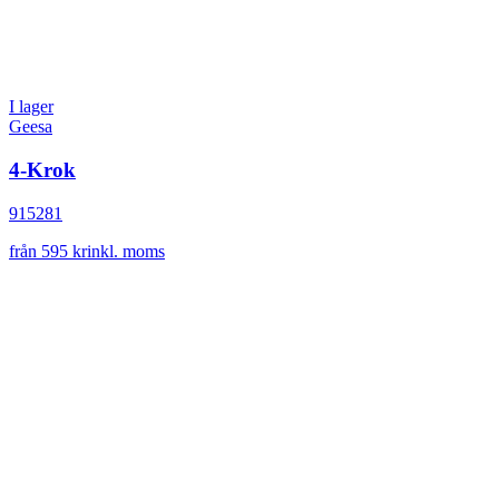
I lager
Geesa
4-Krok
915281
från 595 kr
inkl. moms