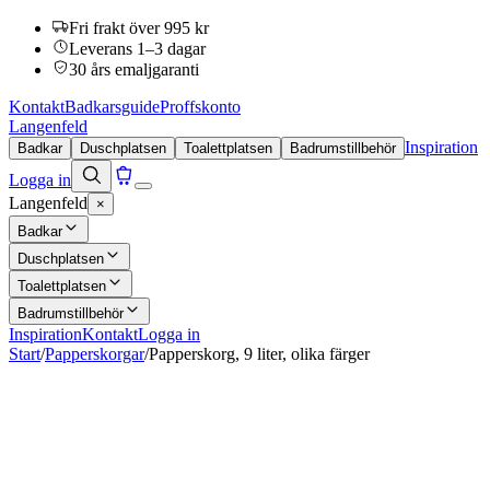
Fri frakt över 995 kr
Leverans 1–3 dagar
30 års emaljgaranti
Kontakt
Badkarsguide
Proffskonto
Langenfeld
Inspiration
Badkar
Duschplatsen
Toalettplatsen
Badrumstillbehör
Logga in
Langenfeld
×
Badkar
Duschplatsen
Toalettplatsen
Badrumstillbehör
Inspiration
Kontakt
Logga in
Start
/
Papperskorgar
/
Papperskorg, 9 liter, olika färger