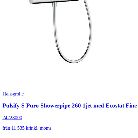
Hansgrohe
Pulsify S Puro Showerpipe 260 1jet med Ecostat Fine
24228000
från 11 535 kr
inkl. moms