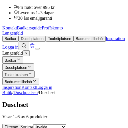
Fri frakt över 995 kr
Leverans 1–3 dagar
30 års emaljgaranti
Kontakt
Badkarsguide
Proffskonto
Langenfeld
Inspiration
Badkar
Duschplatsen
Toalettplatsen
Badrumstillbehör
Logga in
Langenfeld
×
Badkar
Duschplatsen
Toalettplatsen
Badrumstillbehör
Inspiration
Kontakt
Logga in
Butik
/
Duschplatsen
/
Duschset
Duschset
Visar 1–6 av 6 produkter
Sortera
Filtrera
▾